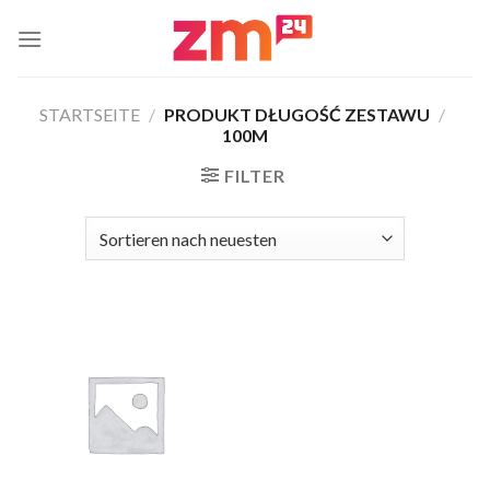
Zum
Inhalt
springen
STARTSEITE
/
PRODUKT DŁUGOŚĆ ZESTAWU
/
100M
FILTER