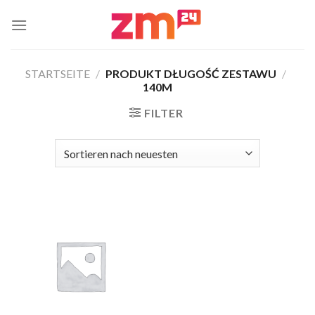
Zum
Inhalt
springen
STARTSEITE
/
PRODUKT DŁUGOŚĆ ZESTAWU
/
140M
FILTER