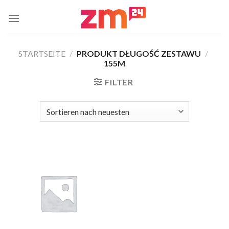
Zum
Inhalt
springen
STARTSEITE
/
PRODUKT DŁUGOŚĆ ZESTAWU
/
155M
FILTER