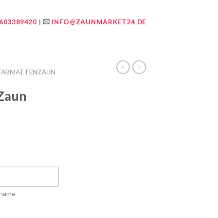
603389420
|
INFO@ZAUNMARKET24.DE
TABMATTENZAUN
Zaun
name