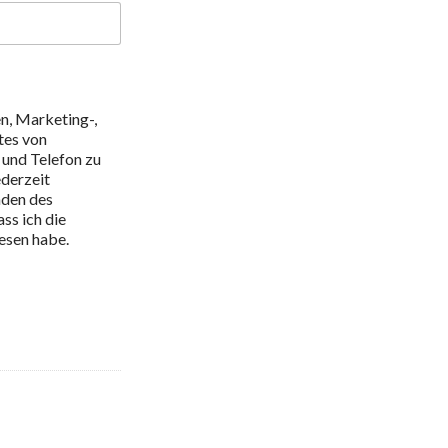
en, Marketing-,
tes von
und Telefon zu
ederzeit
den des
ss ich die
esen habe.