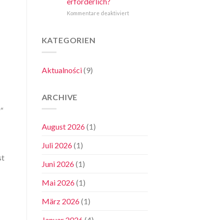
erforderlich?
–
zu
für
Kommentare deaktiviert
Was
investieren
Zaunbau
Sie
–
2026:
wissen
und
Wann
müssen
KATEGORIEN
wann
ist
eine
eine
günstige
Baugenehmigung
Lösung
Aktualności
(9)
erforderlich?
ausreicht
ARCHIVE
r“
August 2026
(1)
Juli 2026
(1)
st
Juni 2026
(1)
Mai 2026
(1)
März 2026
(1)
Januar 2026
(4)