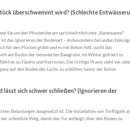
dstück überschwemmt wird? (Schlechte Entwässer
enn Sie um den Pfosten herum sprichwörtlich eine „Badewanne“
r ist das Ignorieren der Bodenart – insbesondere bei undurchlässig
 für den Pfosten gräbt und es mit Beton füllt, sucht das
ich am Boden der betonierten Baugrube. Im Winter gefriert es
rt es zu Fäulnis und Korrosion. Die richtige Praxis sieht vor, ein
 ganz auf den Boden des Lochs zu schütten, bevor der Beton
 lässt sich schwer schließen? (Ignorieren der
chen Belastungen ausgesetzt ist. Die Installation von Torflügeln a
t der schnellste Weg, damit das Tor anfängt, über den Boden zu