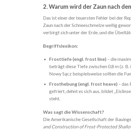
2. Warum wird der Zaun nach dem 
Das ist einer der teuersten Fehler bei der R
Zaun nach der Schneeschmelze wellig geword
verbirgt sich unter der Erde, und die Übeltät
Begriffslexikon:
Frosttiefe (engl. frost line)
– die maxima
beträgt diese Tiefe zwischen 0,8 m (z. B
Nowy Sącz beispielsweise sollten die Fun
Frosthebung (engl. frost heave)
– das 
gefriert, dehnt es sich aus, bildet „Eisli
steht.
Was sagt die Wissenschaft?
Die Amerikanische Gesellschaft der Bauingen
and Construction of Frost-Protected Shall