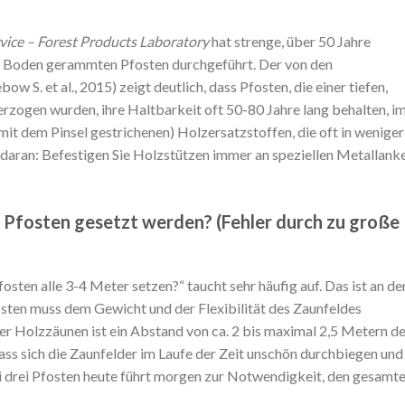
ice – Forest Products Laboratory
hat strenge, über 50 Jahre
en Boden gerammten Pfosten durchgeführt. Der von den
w S. et al., 2015) zeigt deutlich, dass Pfosten, die einer tiefen,
rzogen wurden, ihre Haltbarkeit oft 50-80 Jahre lang behalten, i
it dem Pinsel gestrichenen) Holzersatzstoffen, die oft in weniger
 daran: Befestigen Sie Holzstützen immer an speziellen Metallank
e Pfosten gesetzt werden? (Fehler durch zu große
osten alle 3-4 Meter setzen?“ taucht sehr häufig auf. Das ist an de
osten muss dem Gewicht und der Flexibilität des Zaunfeldes
r Holzzäunen ist ein Abstand von ca. 2 bis maximal 2,5 Metern de
ss sich die Zaunfelder im Laufe der Zeit unschön durchbiegen und
bei drei Pfosten heute führt morgen zur Notwendigkeit, den gesamt