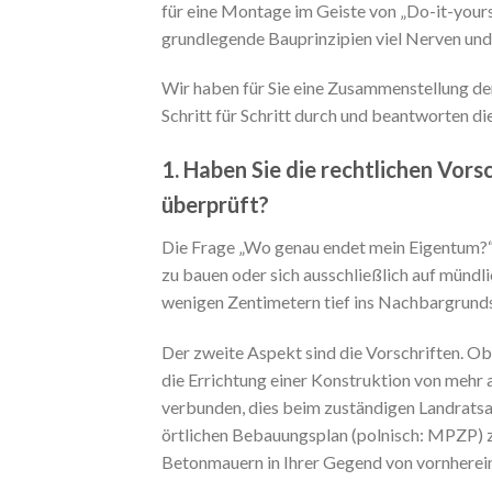
für eine Montage im Geiste von „Do-it-your
grundlegende Bauprinzipien viel Nerven und
Wir haben für Sie eine Zusammenstellung der
Schritt für Schritt durch und beantworten die
1. Haben Sie die rechtlichen Vor
überprüft?
Die Frage „Wo genau endet mein Eigentum?“ so
zu bauen oder sich ausschließlich auf mündl
wenigen Zentimetern tief ins Nachbargrunds
Der zweite Aspekt sind die Vorschriften. O
die Errichtung einer Konstruktion von mehr a
verbunden, dies beim zuständigen Landratsam
örtlichen Bebauungsplan (polnisch: MPZP) z
Betonmauern in Ihrer Gegend von vornherein