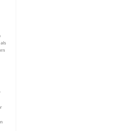
m
 als
ern
r
r
en