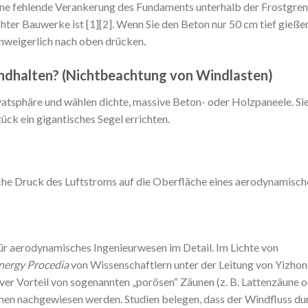
 eine fehlende Verankerung des Fundaments unterhalb der Frostgre
chter Bauwerke ist [1][2]. Wenn Sie den Beton nur 50 cm tief gieße
unweigerlich nach oben drücken.
andhalten? (Nichtbeachtung von Windlasten)
vatsphäre und wählen dichte, massive Beton- oder Holzpaneele. Si
ück ein gigantisches Segel errichten.
che Druck des Luftstroms auf die Oberfläche eines aerodynamisch
r aerodynamisches Ingenieurwesen im Detail. Im Lichte von
nergy Procedia
von Wissenschaftlern unter der Leitung von Yizho
iver Vorteil von sogenannten „porösen“ Zäunen (z. B. Lattenzäune 
nen nachgewiesen werden. Studien belegen, dass der Windfluss du