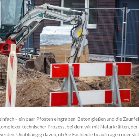
infach – ein paar Pfosten eingraben, Beton gießen und die Zaunfe
n komplexer technischer Prozess, bei dem wir mit Naturkräften, der
werden. Unabhängig davon, ob Sie Fachleute beauftragen oder sic