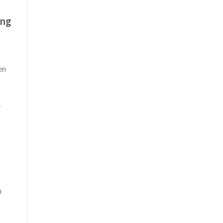
ung
en
e
n