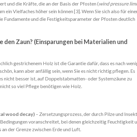
rt und die Kräfte, die an der Basis der Pfosten (
wind pressure limi
 ein Vielfaches höher sein können [3]. Wenn Sie sich also für eine
ie Fundamente und die Festigkeitsparameter der Pfosten deutlich
e den Zaun? (Einsparungen bei Materialien und
hlich gestrichenem Holz ist die Garantie dafür, dass es nach wen
hön, kann aber anfällig sein, wenn Sie es nicht richtig pflegen. Es
es nicht besser ist, auf Doppelstabmatten- oder Systemzäune zu
nicht so viel Pflege benötigen wie Holz.
ical wood decay)
– Zersetzungsprozess, der durch Pilze und Insek
 Bedingungen voranschreitet, bei denen gleichzeitig Feuchtigkeit 
s an der Grenze zwischen Erde und Luft.