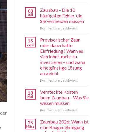
Zaunbau – Die 10
03
Juli
häufigsten Fehler, die
Sie vermeiden müssen
für
Kommentare deaktiviert
Zaunbau
–
Provisorischer Zaun
15
Die
Juni
oder dauerhafte
10
Einfriedung? Wann es
häufigsten
sich lohnt, mehr zu
Fehler,
investieren – und wann
die
eine günstige Lösung
Sie
ausreicht
vermeiden
müssen
für
Kommentare deaktiviert
Provisorischer
Zaun
Versteckte Kosten
13
oder
Mai
beim Zaunbau – Was Sie
dauerhafte
wissen müssen
Einfriedung?
für
Kommentare deaktiviert
Wann
lder
Versteckte
es
Kosten
sich
Zaunbau 2026: Wann ist
25
beim
lohnt,
März
eine Baugenehmigung
h
Zaunbau
mehr