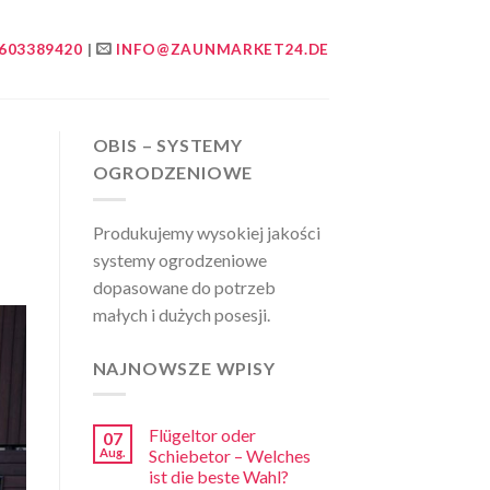
603389420
|
INFO@ZAUNMARKET24.DE
OBIS – SYSTEMY
OGRODZENIOWE
Produkujemy wysokiej jakości
systemy ogrodzeniowe
dopasowane do potrzeb
małych i dużych posesji.
NAJNOWSZE WPISY
Flügeltor oder
07
Aug.
Schiebetor – Welches
ist die beste Wahl?