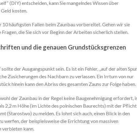
self“ (DIY) entscheiden, kann Sie mangelndes Wissen über
 Geld kosten.
 10 häufigsten Fallen beim Zaunbau vorbereitet. Gehen wir sie
 Fragen, die Sie sich vor Beginn der Arbeiten sicherlich stellen.
schriften und die genauen Grundstücksgrenzen
llte der Ausgangspunkt sein. Es ist ein Fehler, „auf der alten Spu
iche Zusicherungen des Nachbarn zu verlassen. Ein Irrtum von nur
tück hinein kann den Abriss des gesamten Zauns zur Folge haben.
bwohl der Zaunbau in der Regel keine Baugenehmigung erfordert, i
ls 2,2 m Höhe (im Lichte des polnischen Baurechts) mit der Pflicht
t (Starostwo) zu melden. Es lohnt sich auch, einen Blick in den
u werfen, der beispielsweise die Errichtung von massiven
 verbieten kann.