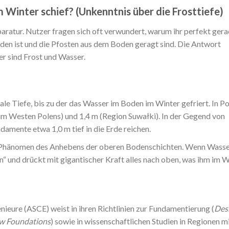
Winter schief? (Unkenntnis über die Frosttiefe)
eparatur. Nutzer fragen sich oft verwundert, warum ihr perfekt ger
en ist und die Pfosten aus dem Boden geragt sind. Die Antwort
er sind Frost und Wasser.
le Tiefe, bis zu der das Wasser im Boden im Winter gefriert. In P
. im Westen Polens) und 1,4 m (Region Suwałki). In der Gegend von
damente etwa 1,0 m tief in die Erde reichen.
Phänomen des Anhebens der oberen Bodenschichten. Wenn Wass
nsen“ und drückt mit gigantischer Kraft alles nach oben, was ihm im 
ieure (ASCE) weist in ihren Richtlinien zur Fundamentierung (
Des
ow Foundations
) sowie in wissenschaftlichen Studien in Regionen m