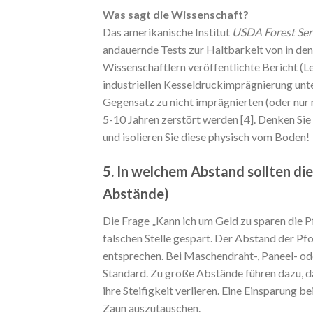
Was sagt die Wissenschaft?
Das amerikanische Institut
USDA Forest Serv
andauernde Tests zur Haltbarkeit von in d
Wissenschaftlern veröffentlichte Bericht (Lebo
industriellen Kesseldruckimprägnierung unte
Gegensatz zu nicht imprägnierten (oder nur m
5-10 Jahren zerstört werden [4]. Denken Sie
und isolieren Sie diese physisch vom Boden!
5. In welchem Abstand sollten di
Abstände)
Die Frage „Kann ich um Geld zu sparen die Pf
falschen Stelle gespart. Der Abstand der Pf
entsprechen. Bei Maschendraht-, Paneel- ode
Standard. Zu große Abstände führen dazu, da
ihre Steifigkeit verlieren. Eine Einsparung 
Zaun auszutauschen.