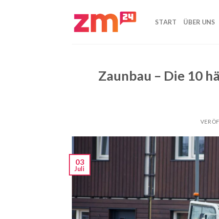
Zum
Inhalt
START
ÜBER UNS
springen
Zaunbau – Die 10 hä
VERÖF
03
Juli